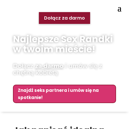
Dołącz za darmo
Najlepsze Sex Randki
w twoim mieście!
Dołącz
za darmo
i umów się z
chętną kobietą
Znajdź seks partnera i umów się na
spotkanie!