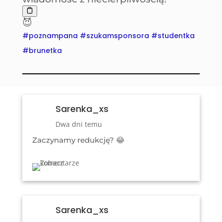
😈
#poznampana #szukamsponsora #studentka
#brunetka
Sarenka_xs
Dwa dni temu
Zaczynamy redukcję? 😂
Sarenka_xs