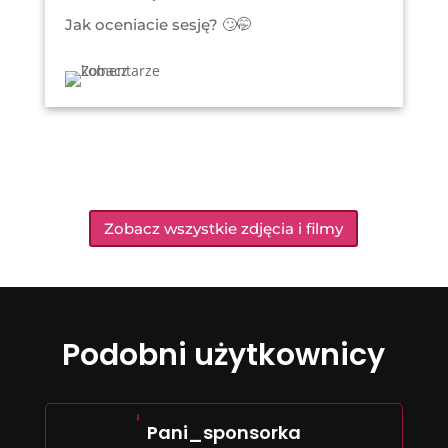
Jak oceniacie sesję?
🙄🤭
Zobacz wszystkie zdjęcia i filmy
Podobni użytkownicy
Pani_sponsorka