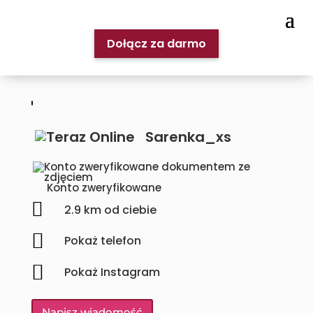
Dołącz za darmo
Sarenka_xs
Konto zweryfikowane

2.9 km od ciebie

Pokaż telefon

Pokaż Instagram
Napisz wiadomość