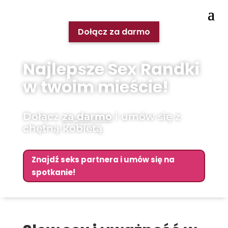
Dołącz za darmo
Najlepsze Sex Randki
w twoim mieście!
Dołącz
za darmo
i umów się z
chętną kobietą
Znajdź seks partnera i umów się na
spotkanie!