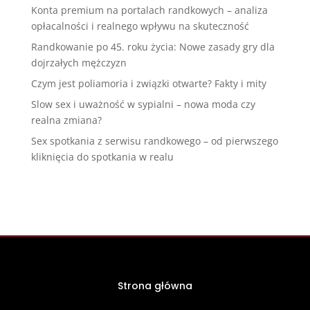
Konta premium na portalach randkowych – analiza
opłacalności i realnego wpływu na skuteczność
Randkowanie po 45. roku życia: Nowe zasady gry dla
dojrzałych mężczyzn
Czym jest poliamoria i związki otwarte? Fakty i mity
Slow sex i uważność w sypialni – nowa moda czy
realna zmiana?
Sex spotkania z serwisu randkowego – od pierwszego
kliknięcia do spotkania w realu
Strona główna