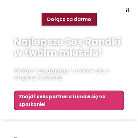
Dołącz za darmo
Najlepsze Sex Randki
w twoim mieście!
Dołącz
za darmo
i umów się z
chętną kobietą
Znajdź seks partnera i umów się na
spotkanie!