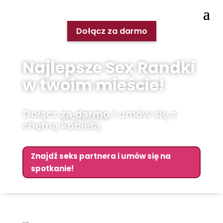
Dołącz za darmo
Najlepsze Sex Randki
w twoim mieście!
Dołącz
za darmo
i umów się z
chętną kobietą
Znajdź seks partnera i umów się na
spotkanie!