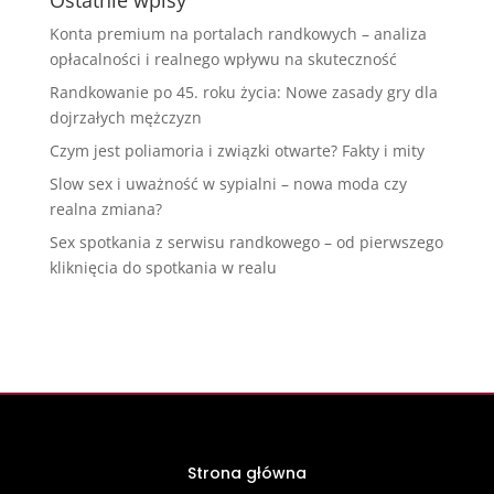
Konta premium na portalach randkowych – analiza
opłacalności i realnego wpływu na skuteczność
Randkowanie po 45. roku życia: Nowe zasady gry dla
dojrzałych mężczyzn
Czym jest poliamoria i związki otwarte? Fakty i mity
Slow sex i uważność w sypialni – nowa moda czy
realna zmiana?
Sex spotkania z serwisu randkowego – od pierwszego
kliknięcia do spotkania w realu
Strona główna