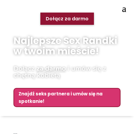
Dołącz za darmo
Najlepsze Sex Randki
w twoim mieście!
Dołącz
za darmo
i umów się z
chętną kobietą
Znajdź seks partnera i umów się na
spotkanie!