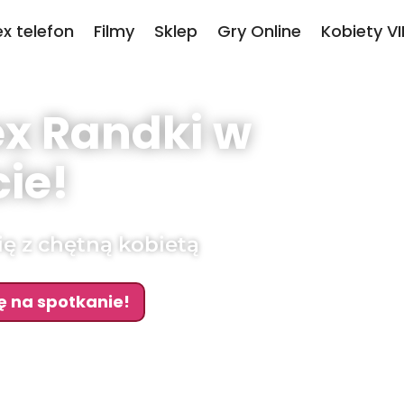
ex telefon
Filmy
Sklep
Gry Online
Kobiety VI
ex Randki w
ie!
ę z chętną kobietą
ę na spotkanie!