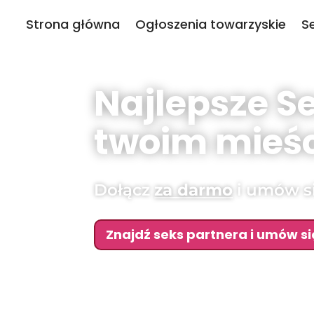
Strona główna
Ogłoszenia towarzyskie
S
Najlepsze S
twoim mieśc
Dołącz
za darmo
i umów si
Znajdź seks partnera i umów si