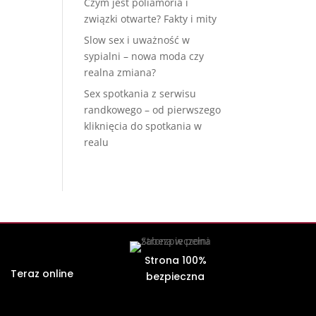
Czym jest poliamoria i
związki otwarte? Fakty i mity
Slow sex i uważność w
sypialni – nowa moda czy
realna zmiana?
Sex spotkania z serwisu
randkowego – od pierwszego
kliknięcia do spotkania w
realu
Strona 100%
Teraz online
bezpieczna