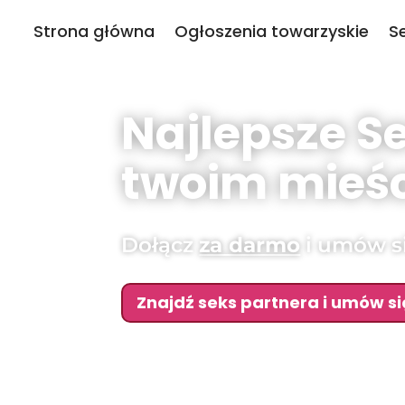
Strona główna
Ogłoszenia towarzyskie
S
Najlepsze S
twoim mieśc
Dołącz
za darmo
i umów si
Znajdź seks partnera i umów si