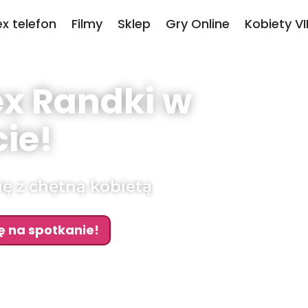
ex telefon
Filmy
Sklep
Gry Online
Kobiety VI
ex Randki w
ie!
ę z chętną kobietą
ę na spotkanie!