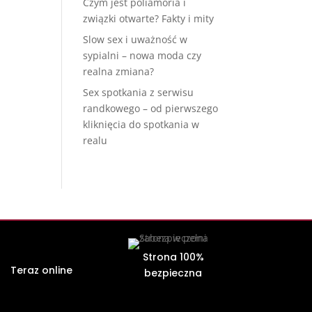
Czym jest poliamoria i
związki otwarte? Fakty i mity
Slow sex i uważność w
sypialni – nowa moda czy
realna zmiana?
Sex spotkania z serwisu
randkowego – od pierwszego
kliknięcia do spotkania w
realu
Strona 100%
Teraz online
bezpieczna