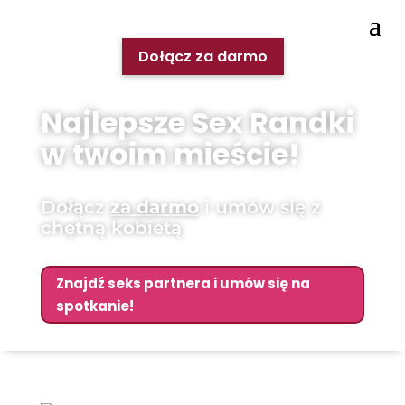
Dołącz za darmo
Najlepsze Sex Randki
w twoim mieście!
Dołącz
za darmo
i umów się z
chętną kobietą
Znajdź seks partnera i umów się na
spotkanie!