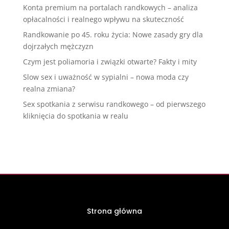
Konta premium na portalach randkowych – analiza
opłacalności i realnego wpływu na skuteczność
Randkowanie po 45. roku życia: Nowe zasady gry dla
dojrzałych mężczyzn
Czym jest poliamoria i związki otwarte? Fakty i mity
Slow sex i uważność w sypialni – nowa moda czy
realna zmiana?
Sex spotkania z serwisu randkowego – od pierwszego
kliknięcia do spotkania w realu
Strona główna